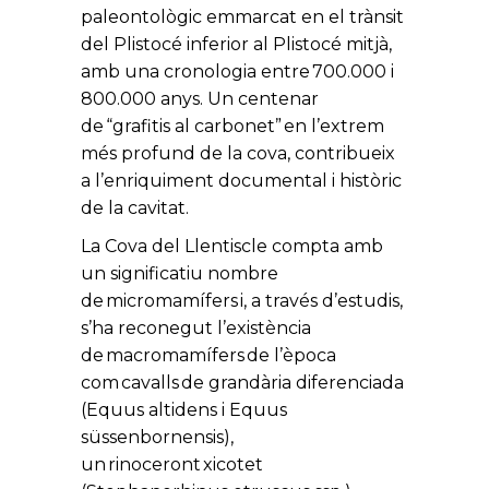
paleontològic emmarcat en el trànsit
del Plistocé inferior al Plistocé mitjà,
amb una cronologia entre 700.000 i
800.000 anys. Un centenar
de “grafitis al carbonet” en l’extrem
més profund de la cova, contribueix
a l’enriquiment documental i històric
de la cavitat.
La Cova del Llentiscle compta amb
un significatiu nombre
de micromamífers i, a través d’estudis,
s’ha reconegut l’existència
de macromamífers de l’època
com cavalls de grandària diferenciada
(Equus altidens i Equus
süssenbornensis),
un rinoceront xicotet