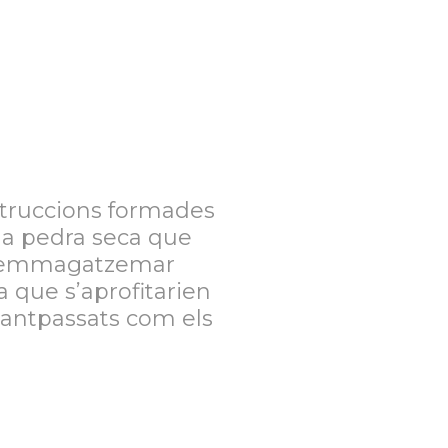
struccions formades
la pedra seca que
 a emmagatzemar
a que s’aprofitarien
vantpassats com els