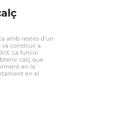
calç
a amb restes d’un
 va construir a
 XIX. La funció
obtenir calç que
iorment en la
retament en el