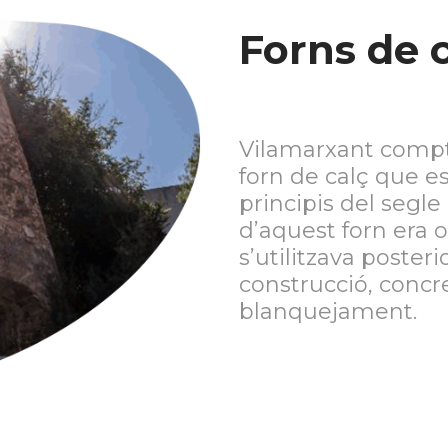
Forns de 
Vilamarxant compt
forn de calç que es
principis del segle
d’aquest forn era 
s’utilitzava poster
construcció, conc
blanquejament.