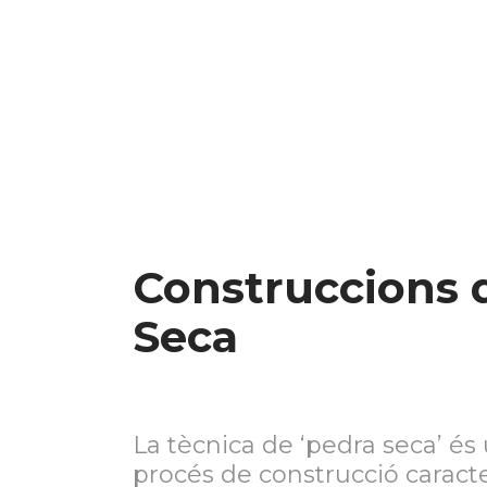
Construccions 
Seca
La tècnica de ‘pedra seca’ és
procés de construcció caracte