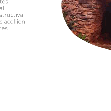
etes
al
structiva
s acollien
res