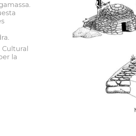
rgamassa.
uesta
es
a
ra.
 Cultural
er la