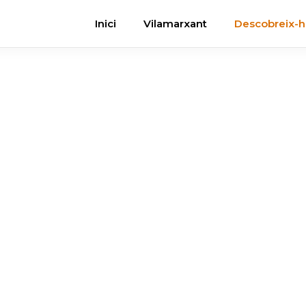
Inici
Vilamarxant
Descobreix-
dra S