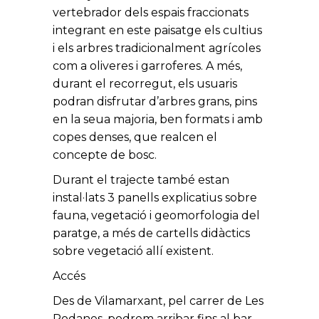
vertebrador dels espais fraccionats
integrant en este paisatge els cultius
i els arbres tradicionalment agrícoles
com a oliveres i garroferes. A més,
durant el recorregut, els usuaris
podran disfrutar d’arbres grans, pins
en la seua majoria, ben formats i amb
copes denses, que realcen el
concepte de bosc.
Durant el trajecte també estan
instal·lats 3 panells explicatius sobre
fauna, vegetació i geomorfologia del
paratge, a més de cartells didàctics
sobre vegetació allí existent.
Accés
Des de Vilamarxant, pel carrer de Les
Rodanes, podrem arribar fins al bar