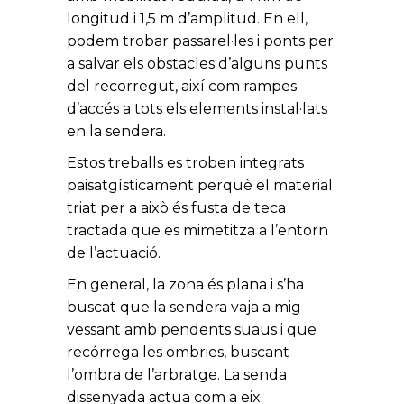
longitud i 1,5 m d’amplitud. En ell,
podem trobar passarel·les i ponts per
a salvar els obstacles d’alguns punts
del recorregut, així com rampes
d’accés a tots els elements instal·lats
en la sendera.
Estos treballs es troben integrats
paisatgísticament perquè el material
triat per a això és fusta de teca
tractada que es mimetitza a l’entorn
de l’actuació.
En general, la zona és plana i s’ha
buscat que la sendera vaja a mig
vessant amb pendents suaus i que
recórrega les ombries, buscant
l’ombra de l’arbratge. La senda
dissenyada actua com a eix